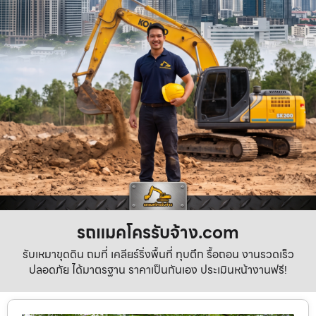
รถแมคโครรับจ้าง.com
รับเหมาขุดดิน ถมที่ เคลียร์ริ่งพื้นที่ ทุบตึก รื้อถอน งานรวดเร็ว
ปลอดภัย ได้มาตรฐาน ราคาเป็นกันเอง ประเมินหน้างานฟรี!