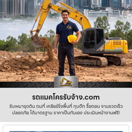
รถแมคโครรับจ้าง.com
รับเหมาขุดดิน ถมที่ เคลียร์ริ่งพื้นที่ ทุบตึก รื้อถอน งานรวดเร็ว
ปลอดภัย ได้มาตรฐาน ราคาเป็นกันเอง ประเมินหน้างานฟรี!