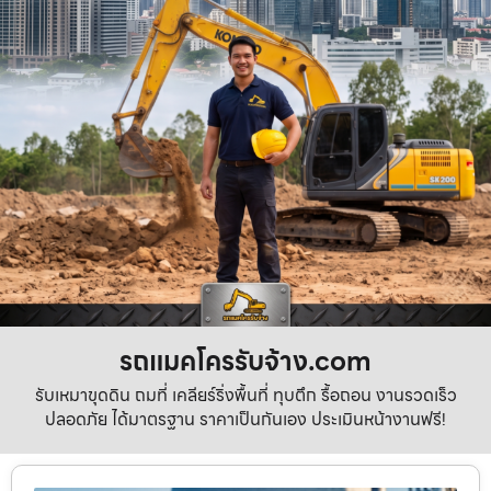
รถแมคโครรับจ้าง.com
รับเหมาขุดดิน ถมที่ เคลียร์ริ่งพื้นที่ ทุบตึก รื้อถอน งานรวดเร็ว
ปลอดภัย ได้มาตรฐาน ราคาเป็นกันเอง ประเมินหน้างานฟรี!