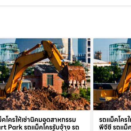
็คโครให้เช่านิคมอุตสาหกรรม
รถแม็คโครให
t Park รถแม็คโครรับจ้าง รถ
พีจีซี รถแม