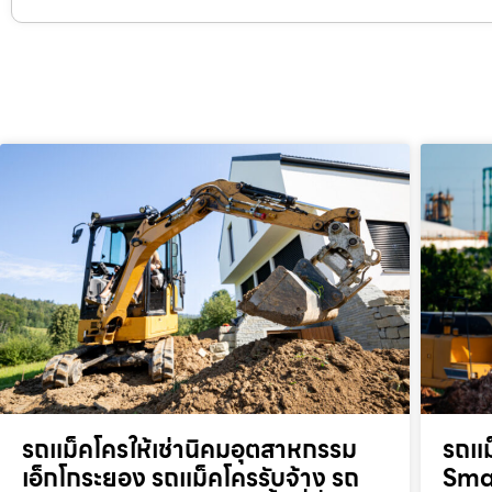
รถแม็คโครให้เช่านิคมอุตสาหกรรม
รถแม
เอ็กโกระยอง รถแม็คโครรับจ้าง รถ
Smar