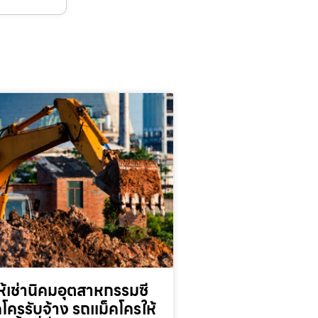
้เช่านิคมอุตสาหกรรมซี
็คโครรับจ้าง รถแม็คโครให้