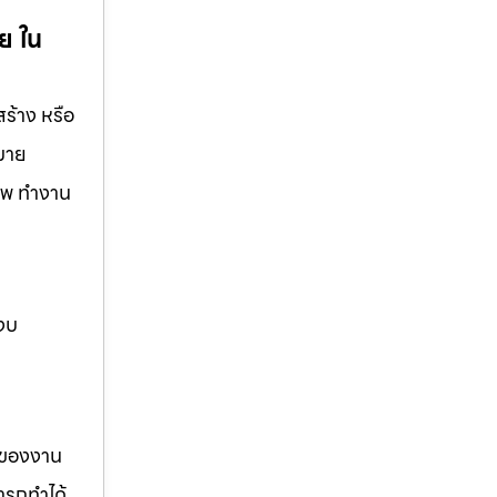
ย ใน
ร้าง หรือ
กมาย
ชีพ ทำงาน
 งบ
รของงาน
ารถทำได้