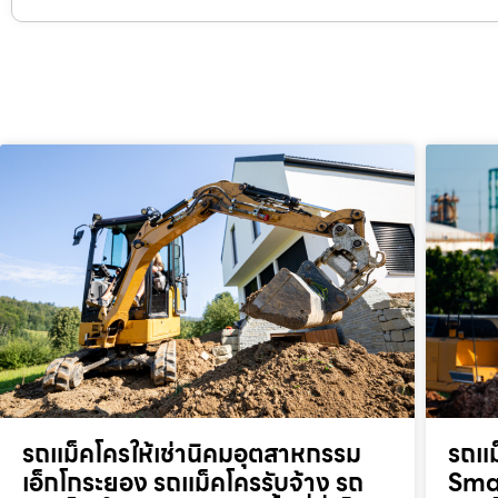
รถแม็คโครให้เช่านิคมอุตสาหกรรม
รถแม
เอ็กโกระยอง รถแม็คโครรับจ้าง รถ
Smar