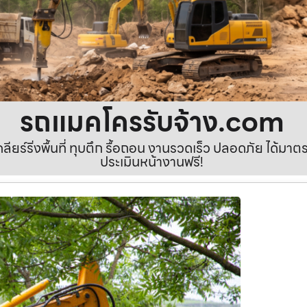
รถแมคโครรับจ้าง.com
เคลียร์ริ่งพื้นที่ ทุบตึก รื้อถอน งานรวดเร็ว ปลอดภัย ได้ม
ประเมินหน้างานฟรี!