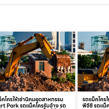
็คโครให้เช่านิคมอุตสาหกรรม
รถแม็คโครให
t Park รถแม็คโครรับจ้าง รถ
พีจีซี รถแม