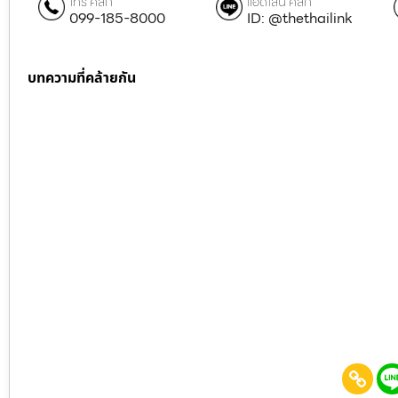
โทร คลิก
แอดไลน์ คลิก
099-185-8000
ID: @thethailink
บทความที่คล้ายกัน