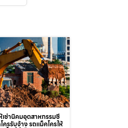
้เช่านิคมอุตสาหกรรมซี
็คโครรับจ้าง รถแม็คโครให้