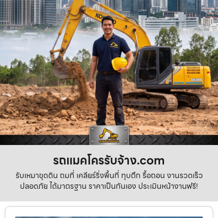
รถแมคโครรับจ้าง.com
รับเหมาขุดดิน ถมที่ เคลียร์ริ่งพื้นที่ ทุบตึก รื้อถอน งานรวดเร็ว
ปลอดภัย ได้มาตรฐาน ราคาเป็นกันเอง ประเมินหน้างานฟรี!