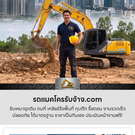
รถแมคโครรับจ้าง.com
รับเหมาขุดดิน ถมที่ เคลียร์ริ่งพื้นที่ ทุบตึก รื้อถอน งานรวดเร็ว
ปลอดภัย ได้มาตรฐาน ราคาเป็นกันเอง ประเมินหน้างานฟรี!