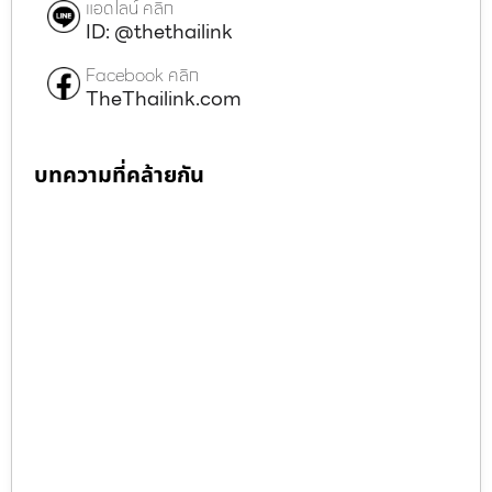
แอดไลน์ คลิก
ID: @thethailink
Facebook คลิก
TheThailink.com
บทความที่คล้ายกัน