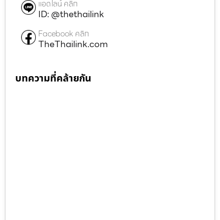
แอดไลน์ คลิก
ID: @thethailink
Facebook คลิก
TheThailink.com
บทความที่คล้ายกัน