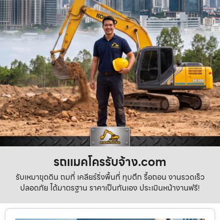
รถแมคโครรับจ้าง.com
รับเหมาขุดดิน ถมที่ เคลียร์ริ่งพื้นที่ ทุบตึก รื้อถอน งานรวดเร็ว
ปลอดภัย ได้มาตรฐาน ราคาเป็นกันเอง ประเมินหน้างานฟรี!