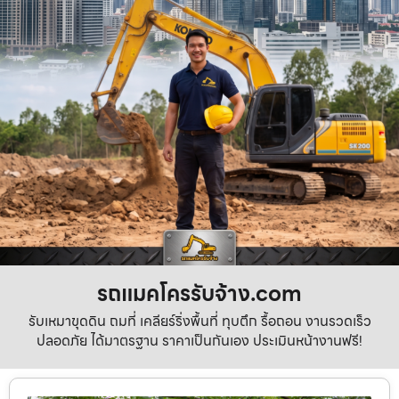
รถแมคโครรับจ้าง.com
รับเหมาขุดดิน ถมที่ เคลียร์ริ่งพื้นที่ ทุบตึก รื้อถอน งานรวดเร็ว
ปลอดภัย ได้มาตรฐาน ราคาเป็นกันเอง ประเมินหน้างานฟรี!