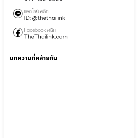
แอดไลน์ คลิก
ID: @thethailink
Facebook คลิก
TheThailink.com
บทความที่คล้ายกัน