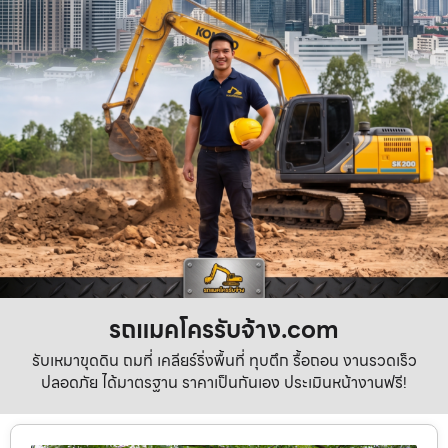
รถแมคโครรับจ้าง.com
รับเหมาขุดดิน ถมที่ เคลียร์ริ่งพื้นที่ ทุบตึก รื้อถอน งานรวดเร็ว
ปลอดภัย ได้มาตรฐาน ราคาเป็นกันเอง ประเมินหน้างานฟรี!