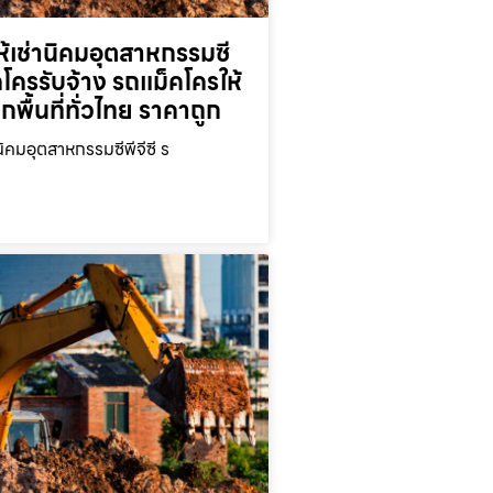
้เช่านิคมอุตสาหกรรมซี
็คโครรับจ้าง รถแม็คโครให้
ุกพื้นที่ทั่วไทย ราคาถูก
นิคมอุตสาหกรรมซีพีจีซี ร