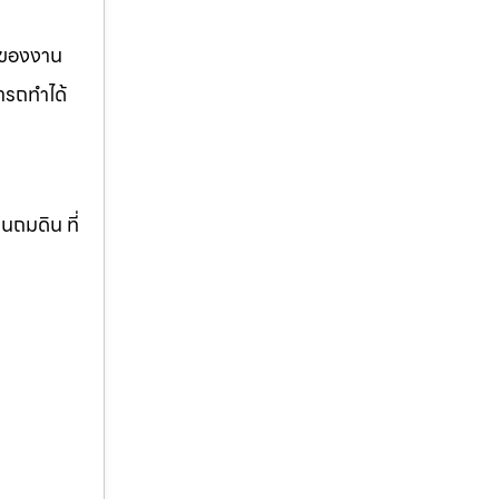
รของงาน
ารถทำได้
านถมดิน ที่