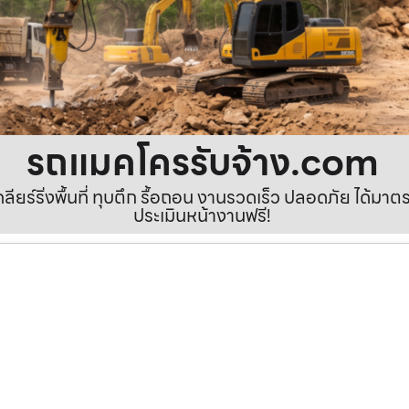
รถแมคโครรับจ้าง.com
เคลียร์ริ่งพื้นที่ ทุบตึก รื้อถอน งานรวดเร็ว ปลอดภัย ได้ม
ประเมินหน้างานฟรี!