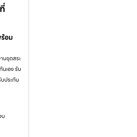
ี่
พร้อม
 งานขุดสระ
กันเอง รับ
รับประกัน
 งบ