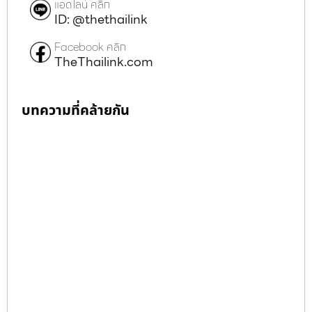
แอดไลน์ คลิก
ID: @thethailink
Facebook คลิก
TheThailink.com
บทความที่คล้ายกัน