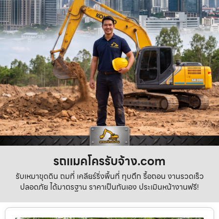
รถแมคโครรับจ้าง.com
รับเหมาขุดดิน ถมที่ เคลียร์ริ่งพื้นที่ ทุบตึก รื้อถอน งานรวดเร็ว
ปลอดภัย ได้มาตรฐาน ราคาเป็นกันเอง ประเมินหน้างานฟรี!