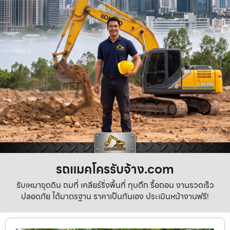
รถแมคโครรับจ้าง.com
รับเหมาขุดดิน ถมที่ เคลียร์ริ่งพื้นที่ ทุบตึก รื้อถอน งานรวดเร็ว
ปลอดภัย ได้มาตรฐาน ราคาเป็นกันเอง ประเมินหน้างานฟรี!