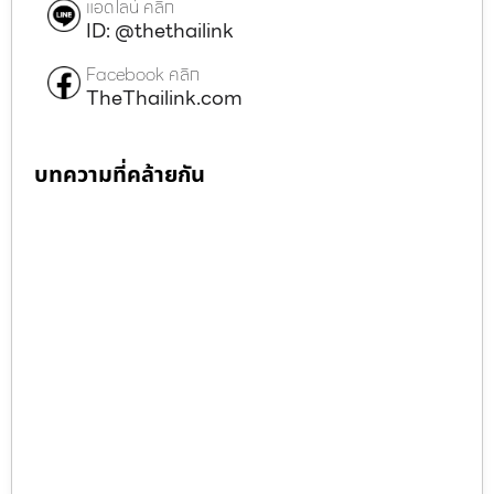
แอดไลน์ คลิก
ID: @thethailink
Facebook คลิก
TheThailink.com
บทความที่คล้ายกัน