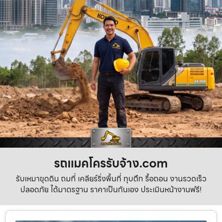
รถแมคโครรับจ้าง.com
รับเหมาขุดดิน ถมที่ เคลียร์ริ่งพื้นที่ ทุบตึก รื้อถอน งานรวดเร็ว
ปลอดภัย ได้มาตรฐาน ราคาเป็นกันเอง ประเมินหน้างานฟรี!