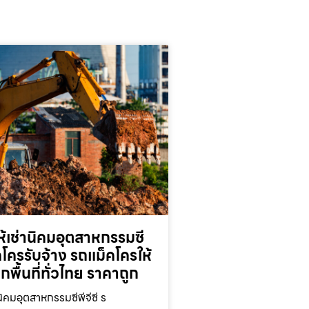
้เช่านิคมอุตสาหกรรมซี
็คโครรับจ้าง รถแม็คโครให้
ุกพื้นที่ทั่วไทย ราคาถูก
นิคมอุตสาหกรรมซีพีจีซี ร