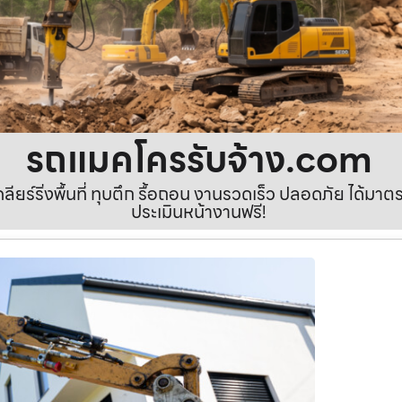
รถแมคโครรับจ้าง.com
เคลียร์ริ่งพื้นที่ ทุบตึก รื้อถอน งานรวดเร็ว ปลอดภัย ได้ม
ประเมินหน้างานฟรี!