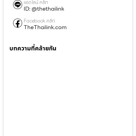
แอดไลน์ คลิก
ID: @thethailink
Facebook คลิก
TheThailink.com
บทความที่คล้ายกัน