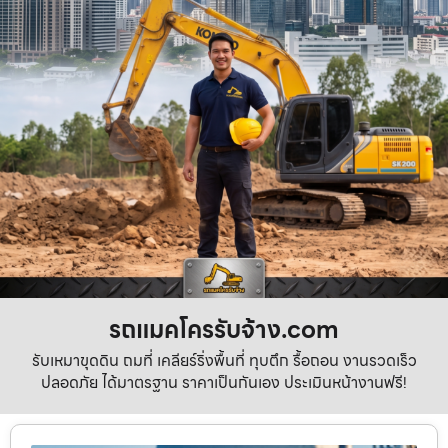
รถแมคโครรับจ้าง.com
รับเหมาขุดดิน ถมที่ เคลียร์ริ่งพื้นที่ ทุบตึก รื้อถอน งานรวดเร็ว
ปลอดภัย ได้มาตรฐาน ราคาเป็นกันเอง ประเมินหน้างานฟรี!