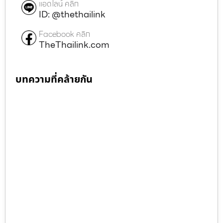
แอดไลน์ คลิก
ID: @thethailink
Facebook คลิก
TheThailink.com
บทความที่คล้ายกัน