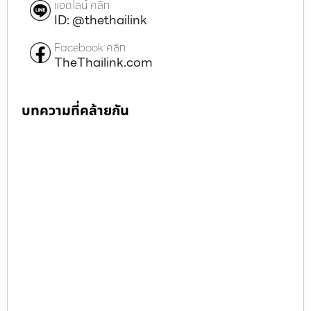
แอดไลน์ คลิก
ID: @thethailink
Facebook คลิก
TheThailink.com
บทความที่คล้ายกัน