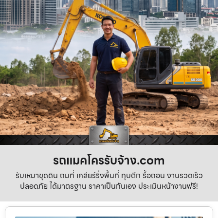
รถแมคโครรับจ้าง.com
รับเหมาขุดดิน ถมที่ เคลียร์ริ่งพื้นที่ ทุบตึก รื้อถอน งานรวดเร็ว
ปลอดภัย ได้มาตรฐาน ราคาเป็นกันเอง ประเมินหน้างานฟรี!