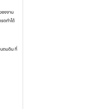
รของงาน
ารถทำได้
านถมดิน ที่