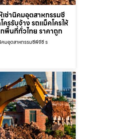
้เช่านิคมอุตสาหกรรมซี
็คโครรับจ้าง รถแม็คโครให้
ุกพื้นที่ทั่วไทย ราคาถูก
นิคมอุตสาหกรรมซีพีจีซี ร