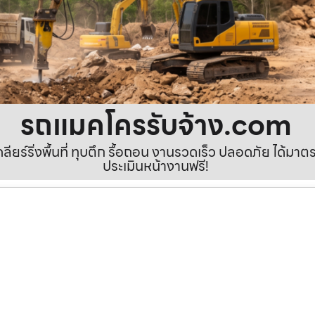
รถแมคโครรับจ้าง.com
เคลียร์ริ่งพื้นที่ ทุบตึก รื้อถอน งานรวดเร็ว ปลอดภัย ได้ม
ประเมินหน้างานฟรี!