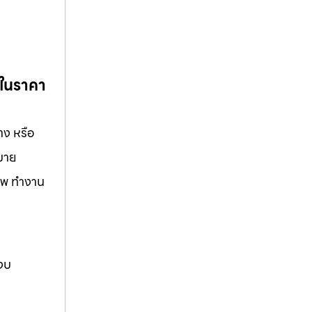
ร
 ในราคา
าง หรือ
กมาย
ชีพ ทำงาน
 งบ