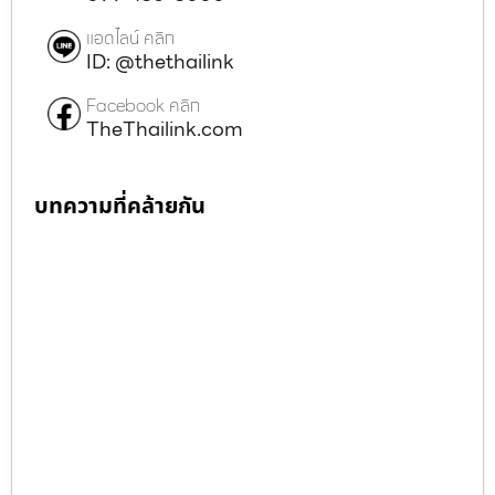
แอดไลน์ คลิก
ID: @thethailink
Facebook คลิก
TheThailink.com
บทความที่คล้ายกัน