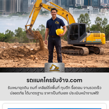
รถแมคโครรับจ้าง.com
รับเหมาขุดดิน ถมที่ เคลียร์ริ่งพื้นที่ ทุบตึก รื้อถอน งานรวดเร็ว
ปลอดภัย ได้มาตรฐาน ราคาเป็นกันเอง ประเมินหน้างานฟรี!