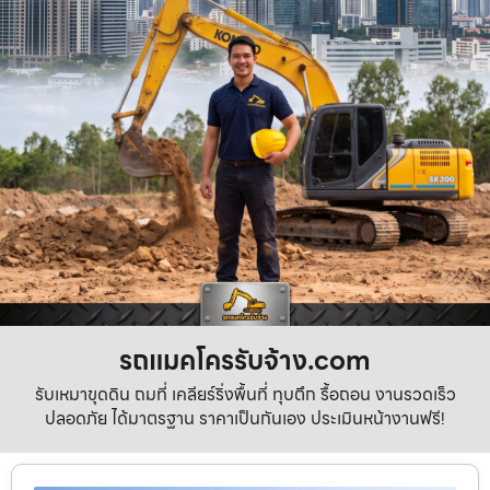
รถแมคโครรับจ้าง.com
รับเหมาขุดดิน ถมที่ เคลียร์ริ่งพื้นที่ ทุบตึก รื้อถอน งานรวดเร็ว
ปลอดภัย ได้มาตรฐาน ราคาเป็นกันเอง ประเมินหน้างานฟรี!