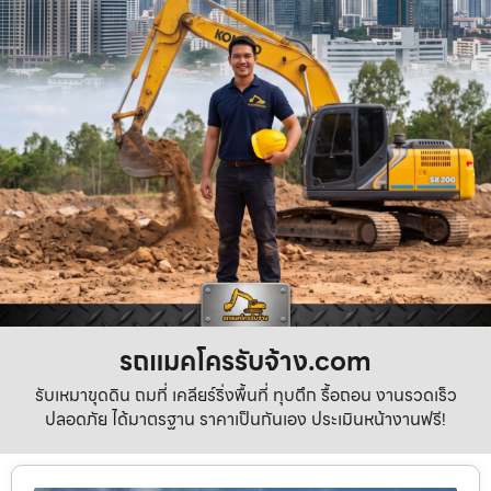
รถแมคโครรับจ้าง.com
รับเหมาขุดดิน ถมที่ เคลียร์ริ่งพื้นที่ ทุบตึก รื้อถอน งานรวดเร็ว
ปลอดภัย ได้มาตรฐาน ราคาเป็นกันเอง ประเมินหน้างานฟรี!