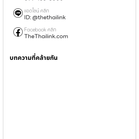
แอดไลน์ คลิก
ID: @thethailink
Facebook คลิก
TheThailink.com
บทความที่คล้ายกัน