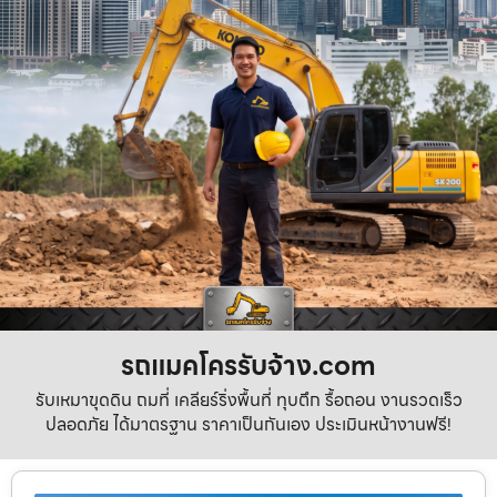
รถแมคโครรับจ้าง.com
รับเหมาขุดดิน ถมที่ เคลียร์ริ่งพื้นที่ ทุบตึก รื้อถอน งานรวดเร็ว
ปลอดภัย ได้มาตรฐาน ราคาเป็นกันเอง ประเมินหน้างานฟรี!