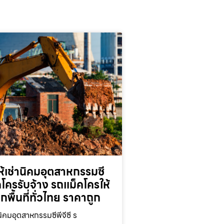
้เช่านิคมอุตสาหกรรมซี
็คโครรับจ้าง รถแม็คโครให้
ุกพื้นที่ทั่วไทย ราคาถูก
นิคมอุตสาหกรรมซีพีจีซี ร