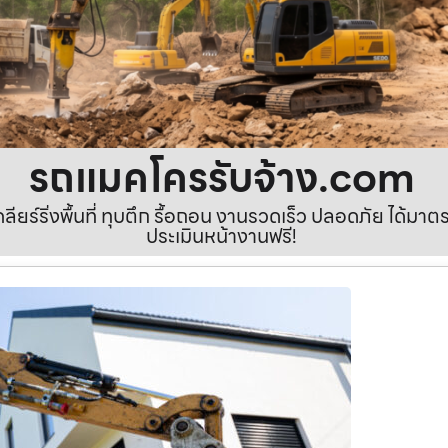
รถแมคโครรับจ้าง.com
เคลียร์ริ่งพื้นที่ ทุบตึก รื้อถอน งานรวดเร็ว ปลอดภัย ได้ม
ประเมินหน้างานฟรี!