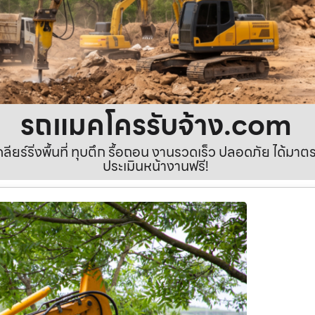
รถแมคโครรับจ้าง.com
เคลียร์ริ่งพื้นที่ ทุบตึก รื้อถอน งานรวดเร็ว ปลอดภัย ได้ม
ประเมินหน้างานฟรี!