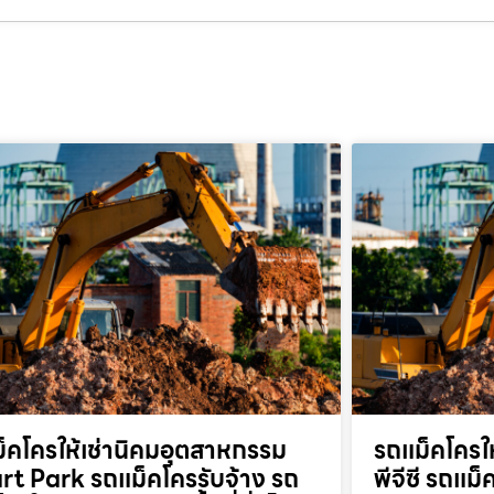
็คโครให้เช่านิคมอุตสาหกรรม
รถแม็คโครให
t Park รถแม็คโครรับจ้าง รถ
พีจีซี รถแม