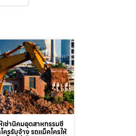
้เช่านิคมอุตสาหกรรมซี
็คโครรับจ้าง รถแม็คโครให้