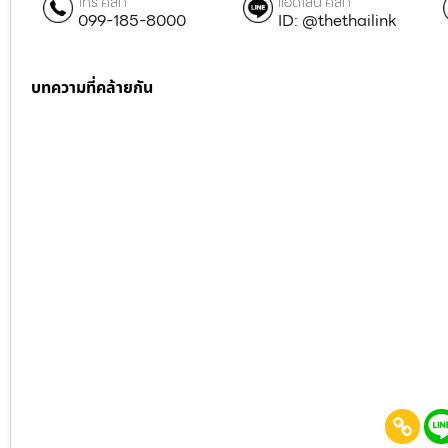
โทร คลิก
แอดไลน์ คลิก
099-185-8000
ID: @thethailink
บทความที่คล้ายกัน