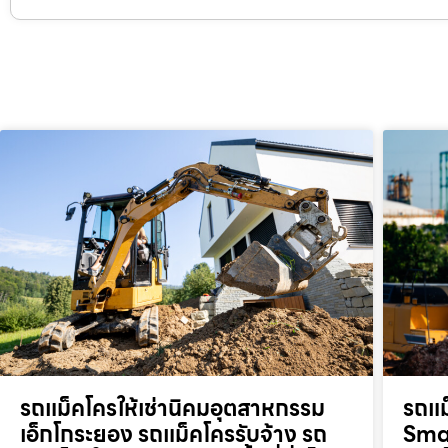
รถแม็คโครให้เช่านิคมอุตสาหกรรม
รถแม
เอ็กโกระยอง รถแม็คโครรับจ้าง รถ
Smar