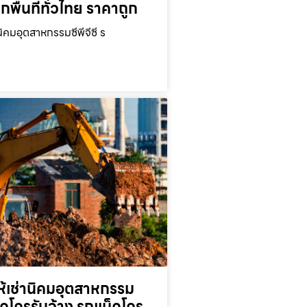
ุกพื้นที่ทั่วไทย ราคาถูก
นิคมอุตสาหกรรมซีพีจีซี ร
ห้เช่านิคมอุตสาหกรรม
็คโครรับจ้าง รถแม็คโคร