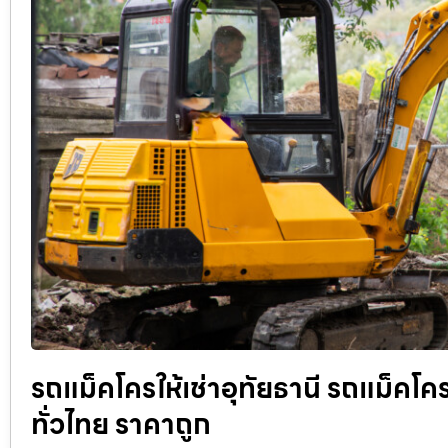
รถแม็คโครให้เช่าอุทัยธานี รถแม็คโครร
ทั่วไทย ราคาถูก