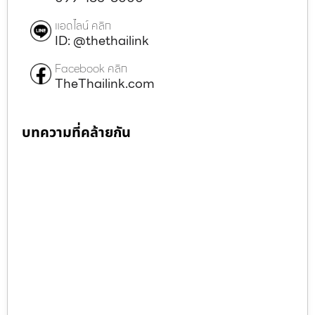
แอดไลน์ คลิก
ID: @thethailink
Facebook คลิก
TheThailink.com
บทความที่คล้ายกัน