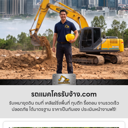
รถแมคโครรับจ้าง.com
รับเหมาขุดดิน ถมที่ เคลียร์ริ่งพื้นที่ ทุบตึก รื้อถอน งานรวดเร็ว
ปลอดภัย ได้มาตรฐาน ราคาเป็นกันเอง ประเมินหน้างานฟรี!