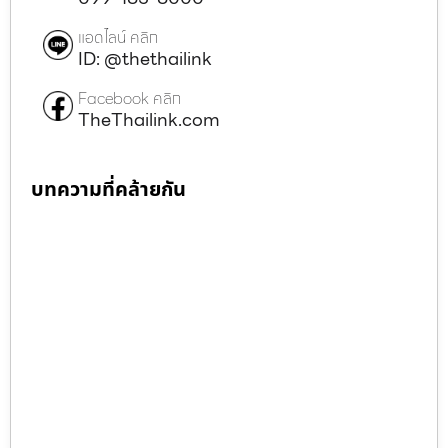
แอดไลน์ คลิก
ID: @thethailink
Facebook คลิก
TheThailink.com
บทความที่คล้ายกัน