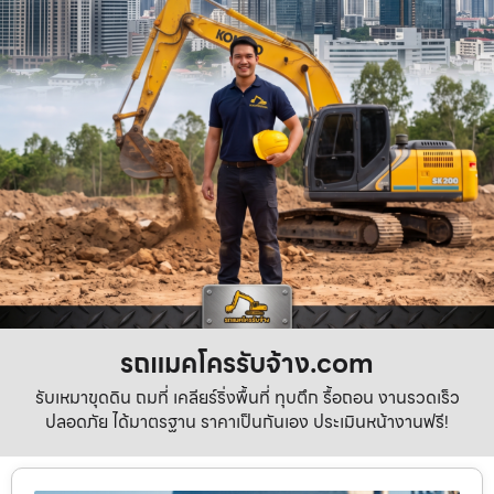
รถแมคโครรับจ้าง.com
รับเหมาขุดดิน ถมที่ เคลียร์ริ่งพื้นที่ ทุบตึก รื้อถอน งานรวดเร็ว
ปลอดภัย ได้มาตรฐาน ราคาเป็นกันเอง ประเมินหน้างานฟรี!