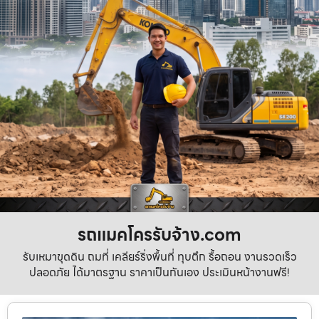
รถแมคโครรับจ้าง.com
รับเหมาขุดดิน ถมที่ เคลียร์ริ่งพื้นที่ ทุบตึก รื้อถอน งานรวดเร็ว
ปลอดภัย ได้มาตรฐาน ราคาเป็นกันเอง ประเมินหน้างานฟรี!