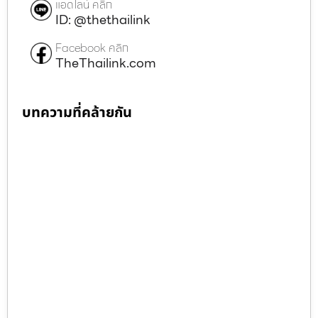
แอดไลน์ คลิก
ID: @thethailink
Facebook คลิก
TheThailink.com
บทความที่คล้ายกัน