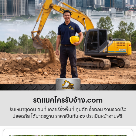
รถแมคโครรับจ้าง.com
รับเหมาขุดดิน ถมที่ เคลียร์ริ่งพื้นที่ ทุบตึก รื้อถอน งานรวดเร็ว
ปลอดภัย ได้มาตรฐาน ราคาเป็นกันเอง ประเมินหน้างานฟรี!